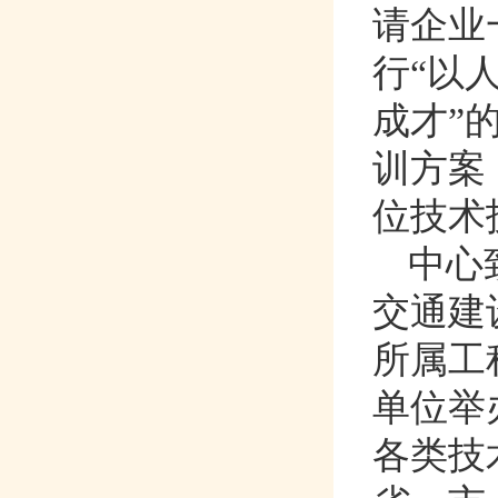
请企业
行“以人为
成才”
训方案
位技术技
中心
交通建
所属工程
单位举办
各类技