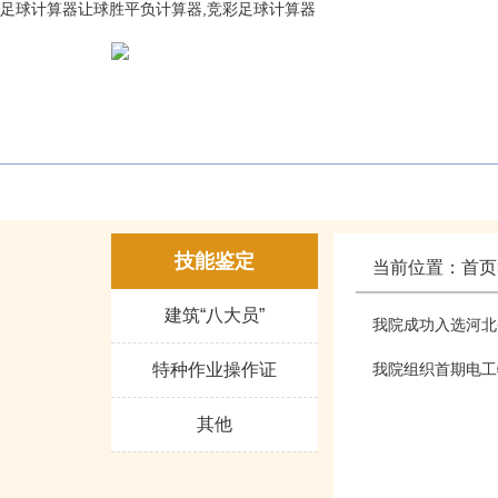
足球计算器让球胜平负计算器,竞彩足球计算器
网站首页
部门概况
社会
技能鉴定
当前位置：
首页
建筑“八大员”
我院成功入选河北
特种作业操作证
我院组织首期电工
其他