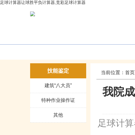
足球计算器让球胜平负计算器,竞彩足球计算器
网站首页
部门概况
社会
技能鉴定
当前位置：
首页
建筑“八大员”
我院成
特种作业操作证
其他
足球计算器