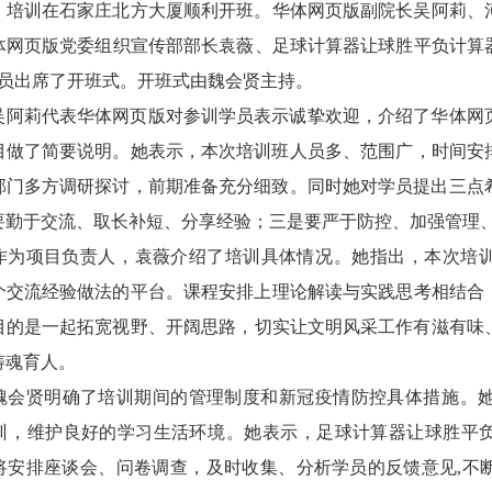
培训在石家庄北方大厦顺利开班。华体网页版副院长吴阿莉
、华体网页版党委组织宣传部部长袁薇、足球计算器让球胜
员出席了开班式。开班式由魏会贤主持。
，吴阿莉代表华体网页版对参训学员表示诚挚欢迎，介绍了华体网页版的
简要说明。她表示，本次培训班人员多、范围广，时间
多方调研探讨，前期准备充分细致。同时她对学员提出三点希望
交流、取长补短、分享经验；三是要严于防控、加强管理
，作为项目负责人，袁薇介绍了培训具体情况。她指出
一个交流经验做法的平台。课程安排上理论解读与实践思考相结合
，目的是一起拓宽视野、开阔思路，切实让文明风采工作有滋有味
育人。
，魏会贤明确了培训期间的管理制度和新冠疫情防控具体措施。
文明参训，维护良好的学习生活环境。她表示，足球计算
目组将安排座谈会、问卷调查，及时收集、分析学员的反馈意