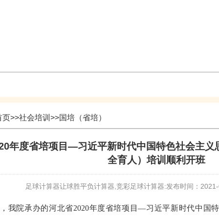
社会培训
成人教育
技能鉴定
政策文
首页
>>
社会培训
>>
国培（省培）
020年度省培项目—习近平新时代中国特色社会主义
全育人）培训顺利开班
足球计算器让球胜平负计算器,竞彩足球计算器:发布时间：2021-04-
日，我院承办的河北省2020年度省培项目—习近平新时