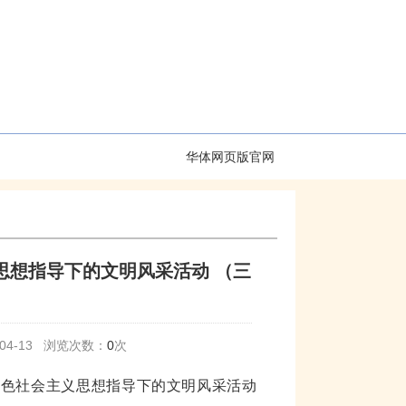
加入收藏
|
设为首页
件
视频专区
华体网页版官网
思想指导下的文明风采活动 （三
13 浏览次数：
0
次
代中国特色社会主义思想指导下的文明风采活动