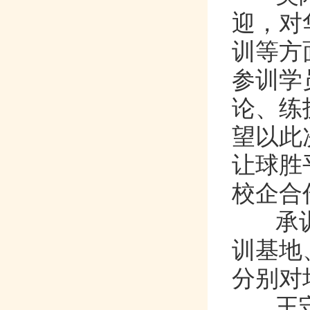
迎，
训等方面
参训学员不
论
望以此
让球胜
校企合作
承训系分
训基地
分别对培
王守立