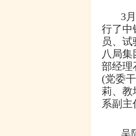
3月2
行了中
员
八局集
部经理石
(党委干
莉
系副主任
吴阿莉