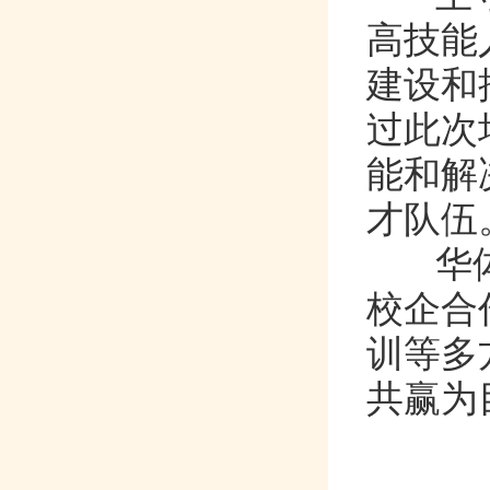
高技能
建设和
过此次培
能和解决
才队伍
华体网
校企合作基
训等多
共赢为目