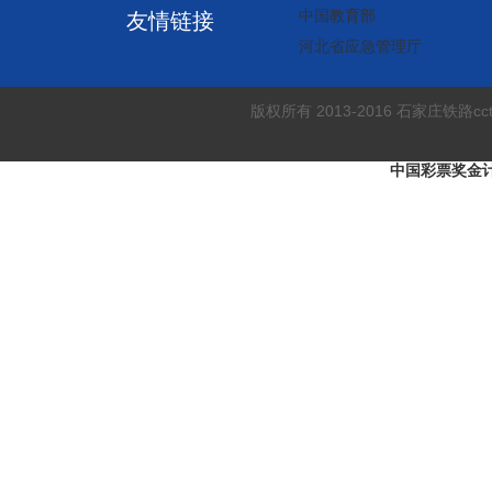
中国教育部
友情链接
河北省应急管理厅
版权所有 2013-2016 石家庄铁
中国彩票奖金计