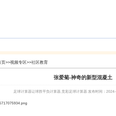
社会培训
成人教育
技能鉴定
政策文
首页
>>
视频专区
>>
社区教育
张爱菊-神奇的新型混凝土
足球计算器让球胜平负计算器,竞彩足球计算器:发布时间：2024-05-