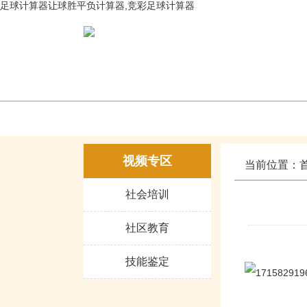
足球计算器让球胜平负计算器,竞彩足球计算器
网站首页
部门概况
视频专区
当前位置：
社会培训
社区教育
技能鉴定