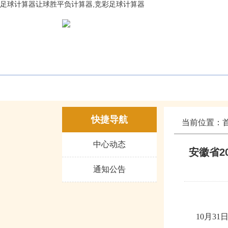
足球计算器让球胜平负计算器,竞彩足球计算器
网站首页
部门概况
快捷导航
当前位置：
中心动态
安徽省2
通知公告
10月31日