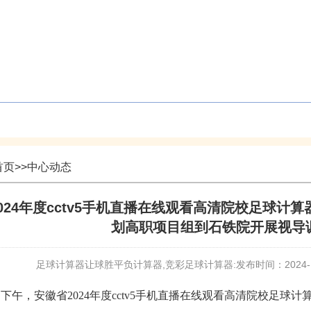
社会培训
成人教育
技能鉴定
政策文
首页
>>
中心动态
024年度cctv5手机直播在线观看高清院校足球计
划高职项目组到石铁院开展视导
足球计算器让球胜平负计算器,竞彩足球计算器:发布时间：2024-11-
下午，安徽省2024年度cctv5手机直播在线观看高清院校