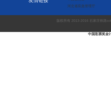
友情链接
河北省应急管理厅
版权所有 2013-2016 石家庄铁
中国彩票奖金计