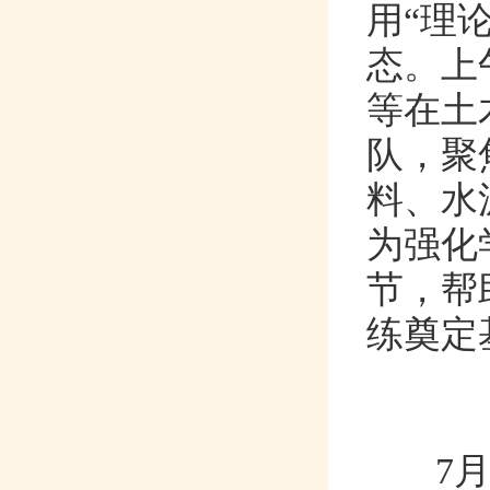
用“理
态。上
等在土
队
料
为强化
节
练奠定基础
7月1