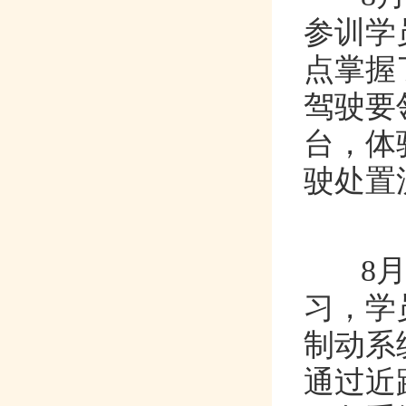
参训学
点掌握了起
驾驶要领
台
驶处置流程
8月2
习
制动系统
通过近距