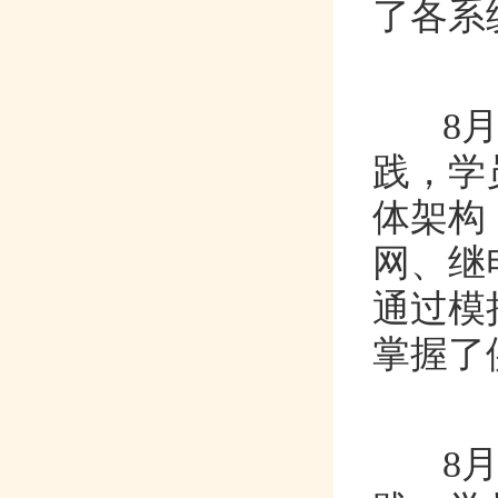
了各系统
8月2
践
体架构
网
通过模拟
掌握了
8月2