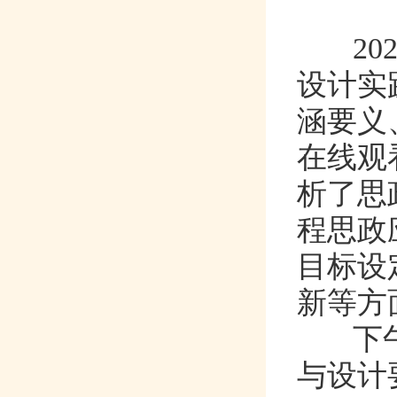
2025
设计实践
涵要义
在线观看
析了思政
程思政应
目标设定
新等方面
下午
与设计要