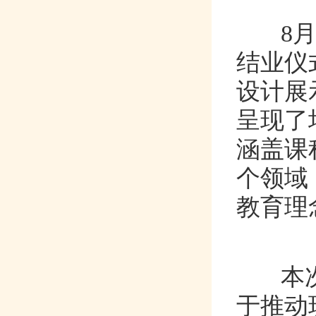
8月2
结业仪式
设计展示
呈现了
涵盖课程
个领域
教育理
本次国
于推动