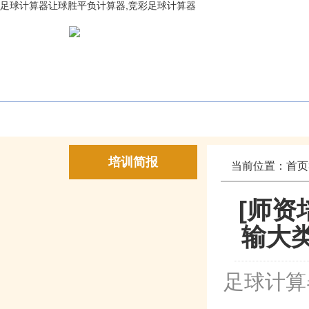
足球计算器让球胜平负计算器,竞彩足球计算器
网站首页
部门概况
社会
培训简报
当前位置：
首页
[师资
输大
足球计算器