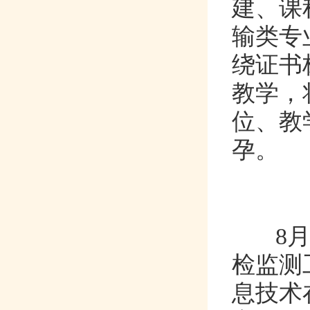
建
输类专业
绕证书标
教学
位
孕。
8月7
检监测
息技术