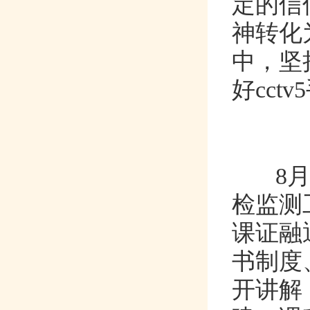
定的信仰
神转化为
中，
好cct
8月7
检监测
课证融通
书制度
开讲解