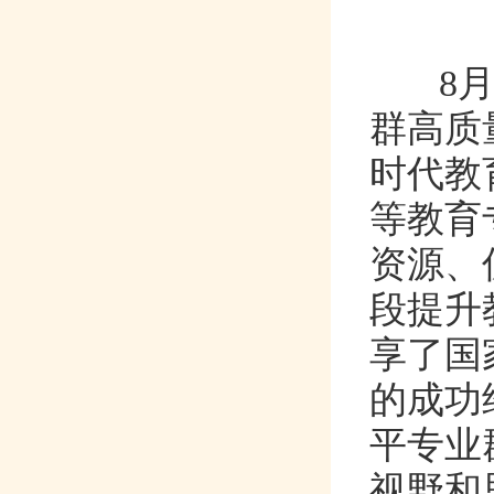
8月5
群高质
时代教
等教育
资源
段提升教
享了国
的成功经
平专业
视野和思路