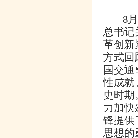
8月4
总书记关
革创新
方式回顾
国交通事
性成就
史时期
力加快建
锋提供
思想的