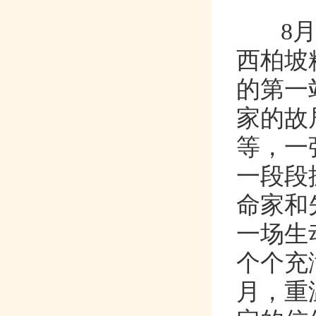
8月6日
西柏坡精
的第一
家的故居
等
一段段振
命家和先
一场生动
个个充满
月，