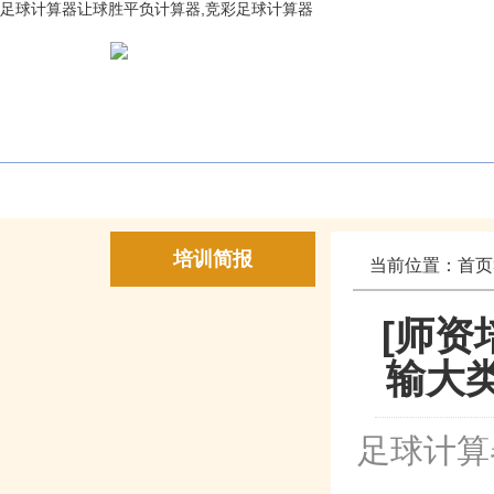
足球计算器让球胜平负计算器,竞彩足球计算器
网站首页
部门概况
社会
培训简报
当前位置：
首页
[师资
输大
足球计算器