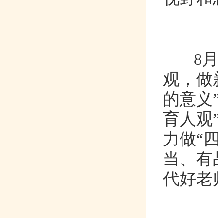
8月5
观
的意义”
育人观”
力做“四
当、
代好老师